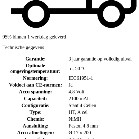
95% binnen 1 werkdag geleverd
Technische gegevens
Garantie
:
3 jaar garantie op volledig uitval
Optimale
5 - 50 °C
omgevingstemperatuur
:
Normering
:
IEC61951-1
Voldoet aan CE-normen
:
Ja
Accu spanning
:
4,8 Volt
Capaciteit
:
2100 mAh
Configuratie
:
Staaf 4 Cellen
Type
:
HT, A cel
Chemie
:
NiMH
Aansluiting
:
Faston 4,8 mm
Accu afmetingen
:
Ø 17 x 200