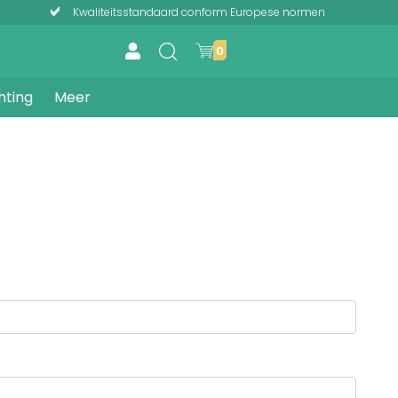
Kwaliteitsstandaard conform Europese normen
0
hting
Meer