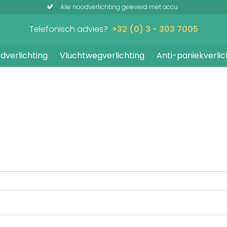
Alle noodverlichting geleverd met accu
Telefonisch advies?
+32 (0) 3 - 303 7005
dverlichting
Vluchtwegverlichting
Anti-paniekverlic