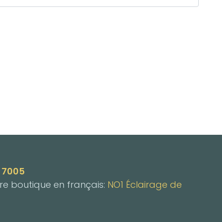
3 7005
tre boutique en français:
NO1 Éclairage de