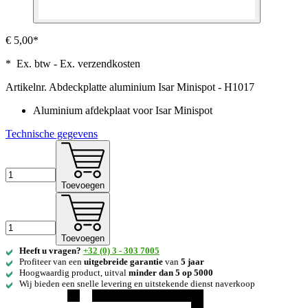
€ 5,00*
* Ex. btw - Ex. verzendkosten
Artikelnr.
Abdeckplatte aluminium Isar Minispot - H1017
Aluminium afdekplaat voor Isar Minispot
Technische gegevens
Toevoegen
Toevoegen
Heeft u vragen?
+32 (0) 3 - 303 7005
Profiteer van een
uitgebreide
garantie
van
5 jaar
Hoogwaardig product, uitval
minder dan 5 op 5000
Wij bieden een snelle levering en uitstekende dienst naverkoop