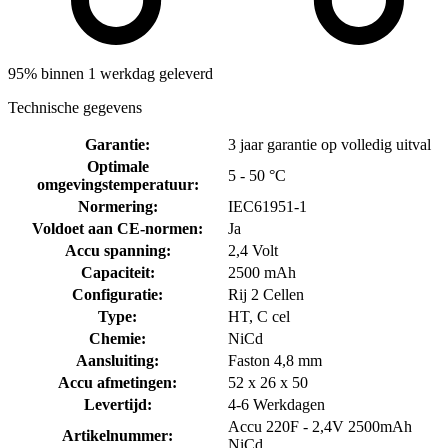
95% binnen 1 werkdag geleverd
Technische gegevens
Garantie
:
3 jaar garantie op volledig uitval
Optimale
5 - 50 °C
omgevingstemperatuur
:
Normering
:
IEC61951-1
Voldoet aan CE-normen
:
Ja
Accu spanning
:
2,4 Volt
Capaciteit
:
2500 mAh
Configuratie
:
Rij 2 Cellen
Type
:
HT, C cel
Chemie
:
NiCd
Aansluiting
:
Faston 4,8 mm
Accu afmetingen
:
52 x 26 x 50
Levertijd
:
4-6 Werkdagen
Accu 220F - 2,4V 2500mAh
Artikelnummer
:
NiCd