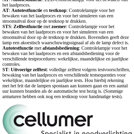
het laadproces.
AT
:
Autotestfunctie
en
testknop
: Controlelampje voor het
bewaken van het laadproces en voor het simuleren van een
stroomuitval door op de testknop te drukken.
STS
:
Zelftestfunctie
met
zoemer
: Controlelampje voor het
bewaken van het laadproces en voor het simuleren van een
stroomuitval door op de testknop te drukken. Bovendien geeft deze
lamp een akoestisch waarschuwingssignaal af als de lamp defect is.
Autotestfunctie
met
afstandsbediening
: Controlelampje voor het
bewaken van het laadproces en een afstandsbediening voor de
verschillende testprocedures: wekelijkse, maandelijkse en jaarlijkse
controles.
ST
:
Uitvoerige
zelftest
: volledige zelftest volgens testvoorschriften,
bewaking van het laadproces en verschillende testsequenties voor
wekelijkse, maandelijkse en jaarlijkse tests. Hou hierbij rekening
met het feit dat de lampen spontaan aan kunnen gaan en een aantal
uur kunnen branden als de automatische test bezig is. (Sommige
armaturen hebben ook nog een testknop voor handmatige tests).