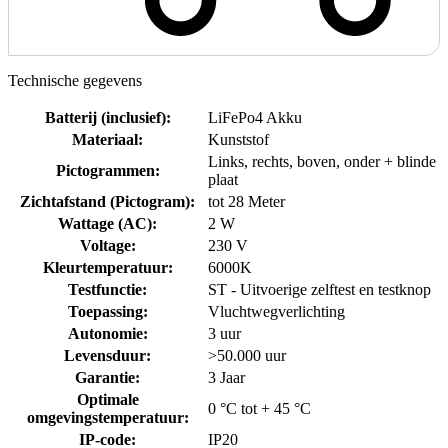
Technische gegevens
Batterij (inclusief)
:
LiFePo4 Akku
Materiaal
:
Kunststof
Links, rechts, boven, onder + blinde
Pictogrammen
:
plaat
Zichtafstand (Pictogram)
:
tot 28 Meter
Wattage (AC)
:
2 W
Voltage
:
230 V
Kleurtemperatuur
:
6000K
Testfunctie
:
ST - Uitvoerige zelftest en testknop
Toepassing
:
Vluchtwegverlichting
Autonomie
:
3 uur
Levensduur
:
>50.000 uur
Garantie
:
3 Jaar
Optimale
0 °C tot + 45 °C
omgevingstemperatuur
:
IP-code
:
IP20