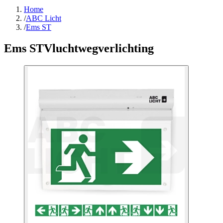
Home
/
ABC Licht
/
Ems ST
Ems ST
Vluchtwegverlichting