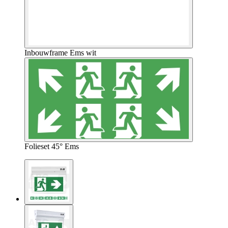
Inbouwframe Ems wit
Folieset 45° Ems