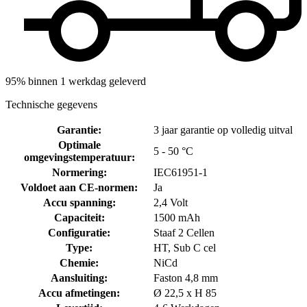
95% binnen 1 werkdag geleverd
Technische gegevens
Garantie
:
3 jaar garantie op volledig uitval
Optimale
5 - 50 °C
omgevingstemperatuur
:
Normering
:
IEC61951-1
Voldoet aan CE-normen
:
Ja
Accu spanning
:
2,4 Volt
Capaciteit
:
1500 mAh
Configuratie
:
Staaf 2 Cellen
Type
:
HT, Sub C cel
Chemie
:
NiCd
Aansluiting
:
Faston 4,8 mm
Accu afmetingen
:
Ø 22,5 x H 85