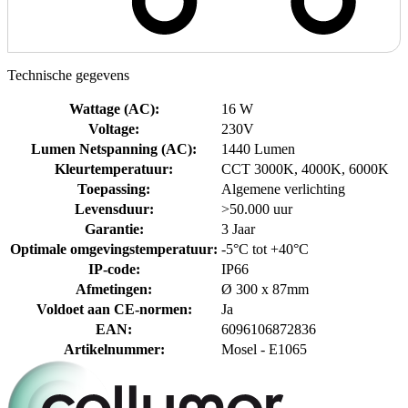
Technische gegevens
Wattage (AC)
:
16 W
Voltage
:
230V
Lumen Netspanning (AC)
:
1440 Lumen
Kleurtemperatuur
:
CCT 3000K, 4000K, 6000K
Toepassing
:
Algemene verlichting
Levensduur
:
>50.000 uur
Garantie
:
3 Jaar
Optimale omgevingstemperatuur
:
-5°C tot +40°C
IP-code
:
IP66
Afmetingen
:
Ø 300 x 87mm
Voldoet aan CE-normen
:
Ja
EAN
:
6096106872836
Artikelnummer
:
Mosel - E1065