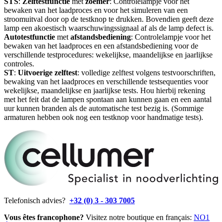
STS
:
Zelftestfunctie
met
zoemer
: Controlelampje voor het
bewaken van het laadproces en voor het simuleren van een
stroomuitval door op de testknop te drukken. Bovendien geeft deze
lamp een akoestisch waarschuwingssignaal af als de lamp defect is.
Autotestfunctie
met
afstandsbediening
: Controlelampje voor het
bewaken van het laadproces en een afstandsbediening voor de
verschillende testprocedures: wekelijkse, maandelijkse en jaarlijkse
controles.
ST
:
Uitvoerige
zelftest
: volledige zelftest volgens testvoorschriften,
bewaking van het laadproces en verschillende testsequenties voor
wekelijkse, maandelijkse en jaarlijkse tests. Hou hierbij rekening
met het feit dat de lampen spontaan aan kunnen gaan en een aantal
uur kunnen branden als de automatische test bezig is. (Sommige
armaturen hebben ook nog een testknop voor handmatige tests).
Telefonisch advies?
+32 (0) 3 - 303 7005
Vous êtes francophone?
Visitez notre boutique en français:
NO1