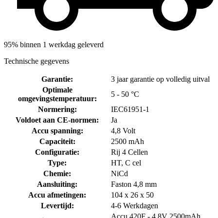
95% binnen 1 werkdag geleverd
Technische gegevens
Garantie
:
3 jaar garantie op volledig uitval
Optimale
5 - 50 °C
omgevingstemperatuur
:
Normering
:
IEC61951-1
Voldoet aan CE-normen
:
Ja
Accu spanning
:
4,8 Volt
Capaciteit
:
2500 mAh
Configuratie
:
Rij 4 Cellen
Type
:
HT, C cel
Chemie
:
NiCd
Aansluiting
:
Faston 4,8 mm
Accu afmetingen
:
104 x 26 x 50
Levertijd
:
4-6 Werkdagen
Accu 420F - 4,8V 2500mAh