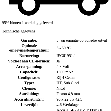
95% binnen 1 werkdag geleverd
Technische gegevens
Garantie
:
3 jaar garantie op volledig uitval
Optimale
5 - 50 °C
omgevingstemperatuur
:
Normering
:
IEC61951-1
Voldoet aan CE-normen
:
Ja
Accu spanning
:
4,8 Volt
Capaciteit
:
1500 mAh
Configuratie
:
Rij 4 Cellen
Type
:
HT, Sub C cel
Chemie
:
NiCd
Aansluiting
:
Faston 4,8 mm
Accu afmetingen
:
90 x 22,5 x 42,5
Levertijd
:
4-6 Werkdagen
Accu 415F - 4,8V 1500mAh