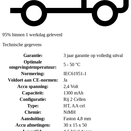
95% binnen 1 werkdag geleverd
Technische gegevens
Garantie
:
3 jaar garantie op volledig uitval
Optimale
5 - 50 °C
omgevingstemperatuur
:
Normering
:
IEC61951-1
Voldoet aan CE-normen
:
Ja
Accu spanning
:
2,4 Volt
Capaciteit
:
1300 mAh
Configuratie
:
Rij 2 Cellen
Type
:
HT, AA cel
Chemie
:
NiMH
Aansluiting
:
Faston 4,8 mm
Accu afmetingen
:
30 x 15 x 50