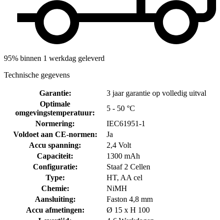
95% binnen 1 werkdag geleverd
Technische gegevens
Garantie
:
3 jaar garantie op volledig uitval
Optimale
5 - 50 °C
omgevingstemperatuur
:
Normering
:
IEC61951-1
Voldoet aan CE-normen
:
Ja
Accu spanning
:
2,4 Volt
Capaciteit
:
1300 mAh
Configuratie
:
Staaf 2 Cellen
Type
:
HT, AA cel
Chemie
:
NiMH
Aansluiting
:
Faston 4,8 mm
Accu afmetingen
:
Ø 15 x H 100