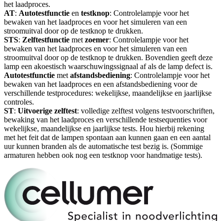
het laadproces.
AT
:
Autotestfunctie
en
testknop
: Controlelampje voor het
bewaken van het laadproces en voor het simuleren van een
stroomuitval door op de testknop te drukken.
STS
:
Zelftestfunctie
met
zoemer
: Controlelampje voor het
bewaken van het laadproces en voor het simuleren van een
stroomuitval door op de testknop te drukken. Bovendien geeft deze
lamp een akoestisch waarschuwingssignaal af als de lamp defect is.
Autotestfunctie
met
afstandsbediening
: Controlelampje voor het
bewaken van het laadproces en een afstandsbediening voor de
verschillende testprocedures: wekelijkse, maandelijkse en jaarlijkse
controles.
ST
:
Uitvoerige
zelftest
: volledige zelftest volgens testvoorschriften,
bewaking van het laadproces en verschillende testsequenties voor
wekelijkse, maandelijkse en jaarlijkse tests. Hou hierbij rekening
met het feit dat de lampen spontaan aan kunnen gaan en een aantal
uur kunnen branden als de automatische test bezig is. (Sommige
armaturen hebben ook nog een testknop voor handmatige tests).