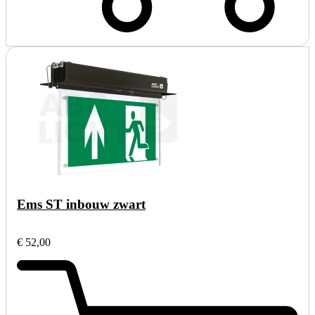
Ems ST inbouw zwart
€ 52,00