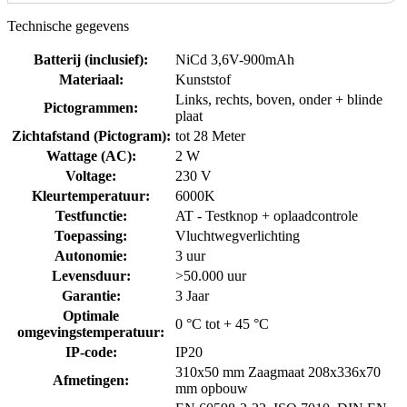
Technische gegevens
Batterij (inclusief)
:
NiCd 3,6V-900mAh
Materiaal
:
Kunststof
Links, rechts, boven, onder + blinde
Pictogrammen
:
plaat
Zichtafstand (Pictogram)
:
tot 28 Meter
Wattage (AC)
:
2 W
Voltage
:
230 V
Kleurtemperatuur
:
6000K
Testfunctie
:
AT - Testknop + oplaadcontrole
Toepassing
:
Vluchtwegverlichting
Autonomie
:
3 uur
Levensduur
:
>50.000 uur
Garantie
:
3 Jaar
Optimale
0 °C tot + 45 °C
omgevingstemperatuur
:
IP-code
:
IP20
310x50 mm Zaagmaat 208x336x70
Afmetingen
:
mm opbouw