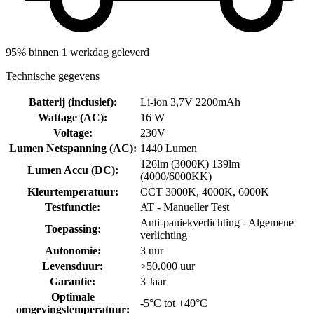
95% binnen 1 werkdag geleverd
Technische gegevens
Batterij (inclusief)
:
Li-ion 3,7V 2200mAh
Wattage (AC)
:
16 W
Voltage
:
230V
Lumen Netspanning (AC)
:
1440 Lumen
126lm (3000K) 139lm
Lumen Accu (DC)
:
(4000/6000KK)
Kleurtemperatuur
:
CCT 3000K, 4000K, 6000K
Testfunctie
:
AT - Manueller Test
Anti-paniekverlichting - Algemene
Toepassing
:
verlichting
Autonomie
:
3 uur
Levensduur
:
>50.000 uur
Garantie
:
3 Jaar
Optimale
-5°C tot +40°C
omgevingstemperatuur
: