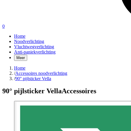
0
Home
Noodverlichting
Vluchtwegverlichting
Anti-paniekverlichting
Meer
Home
/
Accessoires noodverlichting
/
90° pijlsticker Vella
90° pijlsticker Vella
Accessoires