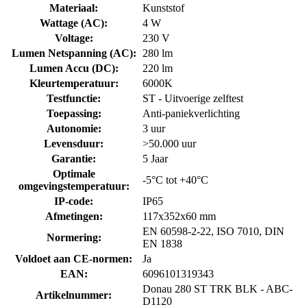
Materiaal
:
Kunststof
Wattage (AC)
:
4 W
Voltage
:
230 V
Lumen Netspanning (AC)
:
280 lm
Lumen Accu (DC)
:
220 lm
Kleurtemperatuur
:
6000K
Testfunctie
:
ST - Uitvoerige zelftest
Toepassing
:
Anti-paniekverlichting
Autonomie
:
3 uur
Levensduur
:
>50.000 uur
Garantie
:
5 Jaar
Optimale
-5°C tot +40°C
omgevingstemperatuur
:
IP-code
:
IP65
Afmetingen
:
117x352x60 mm
EN 60598-2-22, ISO 7010, DIN
Normering
:
EN 1838
Voldoet aan CE-normen
:
Ja
EAN
:
6096101319343
Donau 280 ST TRK BLK - ABC-
Artikelnummer
:
D1120