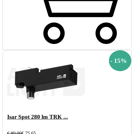
-
15
%
Isar Spot 280 lm TRK ...
€ 89,00
€ 75,65