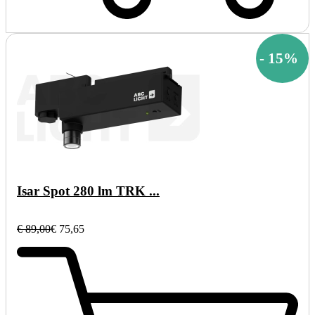
-
15
%
Isar Spot 280 lm TRK ...
€ 89,00
€ 75,65