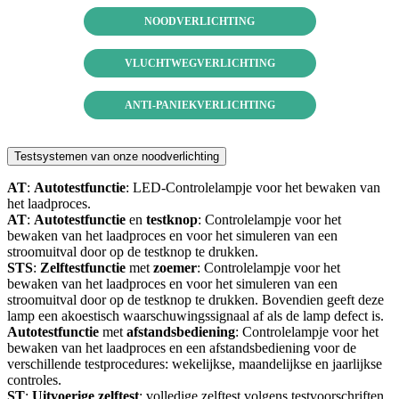
NOODVERLICHTING
VLUCHTWEGVERLICHTING
ANTI-PANIEKVERLICHTING
Testsystemen van onze noodverlichting
AT
:
Autotestfunctie
: LED-Controlelampje voor het bewaken van
het laadproces.
AT
:
Autotestfunctie
en
testknop
: Controlelampje voor het
bewaken van het laadproces en voor het simuleren van een
stroomuitval door op de testknop te drukken.
STS
:
Zelftestfunctie
met
zoemer
: Controlelampje voor het
bewaken van het laadproces en voor het simuleren van een
stroomuitval door op de testknop te drukken. Bovendien geeft deze
lamp een akoestisch waarschuwingssignaal af als de lamp defect is.
Autotestfunctie
met
afstandsbediening
: Controlelampje voor het
bewaken van het laadproces en een afstandsbediening voor de
verschillende testprocedures: wekelijkse, maandelijkse en jaarlijkse
controles.
ST
:
Uitvoerige
zelftest
: volledige zelftest volgens testvoorschriften,