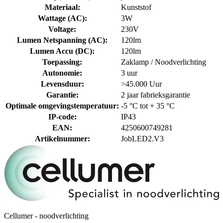
Materiaal
:
Kunststof
Wattage (AC)
:
3W
Voltage
:
230V
Lumen Netspanning (AC)
:
120lm
Lumen Accu (DC)
:
120lm
Toepassing
:
Zaklamp / Noodverlichting
Autonomie
:
3 uur
Levensduur
:
>45.000 Uur
Garantie
:
2 jaar fabrieksgarantie
Optimale omgevingstemperatuur
:
-5 °C tot + 35 °C
IP-code
:
IP43
EAN
:
4250600749281
Artikelnummer
:
JobLED2.V3
Cellumer - noodverlichting