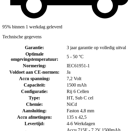
95% binnen 1 werkdag geleverd
Technische gegevens
Garantie
:
3 jaar garantie op volledig uitval
Optimale
5 - 50 °C
omgevingstemperatuur
:
Normering
:
IEC61951-1
Voldoet aan CE-normen
:
Ja
Accu spanning
:
7,2 Volt
Capaciteit
:
1500 mAh
Configuratie
:
Rij 6 Cellen
Type
:
HT, Sub C cel
Chemie
:
NiCd
Aansluiting
:
Faston 4,8 mm
Accu afmetingen
:
135 x 42,5
Levertijd
:
4-6 Werkdagen
Accu 715F - 7,2V 1500mAh