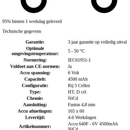
95% binnen 1 werkdag geleverd
Technische gegevens
Garantie
:
3 jaar garantie op volledig uitval
Optimale
5 - 50 °C
omgevingstemperatuur
:
Normering
:
IEC61951-1
Voldoet aan CE-normen
:
Ja
Accu spanning
:
6 Volt
Capaciteit
:
4500 mAh
Configuratie
:
Rij 5 Cellen
Type
:
HT, D cel
Chemie
:
NiCd
Aansluiting
:
Faston 4,8 mm
Accu afmetingen
:
165 x 60
Levertijd
:
4-6 Werkdagen
Accu 640F - 6V 4500mAh
Artikelnummer
:
NiCd