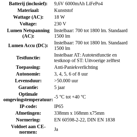
Batterij (inclusief)
:
9,6V 6000mAh LiFePo4
Materiaal
:
Kunststof
Wattage (AC)
:
18 W
Voltage
:
230 V
Lumen Netspanning
Instelbaar: 700 tot 1800 lm. Standaard
(AC)
:
1500 lm
Instelbaar: 700 tot 1800 lm. Standaard
Lumen Accu (DC)
:
1500 lm
Instelbaar AT: Autotestfunctie en
Testfunctie
:
testknop of ST: Uitvoerige zelftest
Toepassing
:
Anti-Paniekverlichting
Autonomie
:
3, 4, 5, 6 of 8 uur
Levensduur
:
>50.000 uur
Garantie
:
5 jaar
Optimale
-5 °C tot +40 °C
omgevingstemperatuur
:
IP-code
:
IP65
Afmetingen
:
338mm x 168mm x75mm
Normering
:
EN 60598-2-22, DIN EN 1838
Voldoet aan CE-
Ja
normen
: