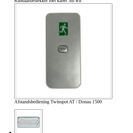
Randaardestekker met kabel 5m wit
Afstandsbediening Twinspot AT / Donau 1500