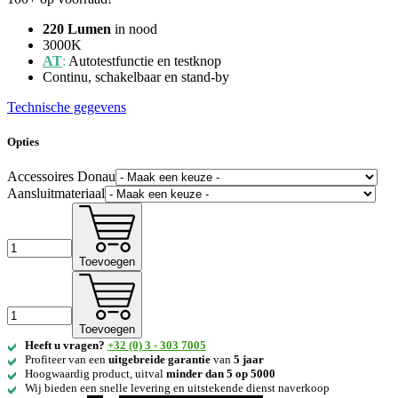
220 Lumen
in nood
3000K
AT
:
Autotestfunctie en testknop
Continu, schakelbaar en stand-by
Technische gegevens
Opties
Accessoires Donau
Aansluitmateriaal
Toevoegen
Toevoegen
Heeft u vragen?
+32 (0) 3 - 303 7005
Profiteer van een
uitgebreide
garantie
van
5 jaar
Hoogwaardig product, uitval
minder dan 5 op 5000
Wij bieden een snelle levering en uitstekende dienst naverkoop