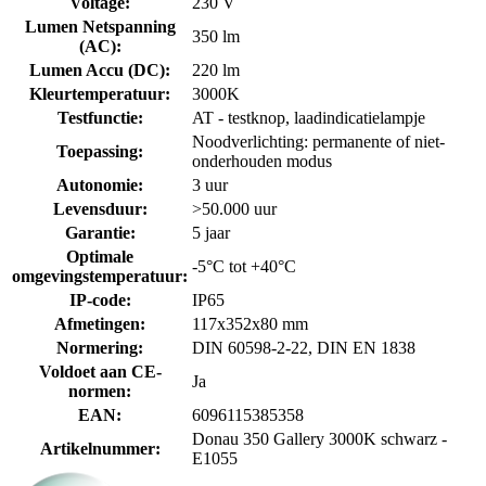
Voltage
:
230 V
Lumen Netspanning
350 lm
(AC)
:
Lumen Accu (DC)
:
220 lm
Kleurtemperatuur
:
3000K
Testfunctie
:
AT - testknop, laadindicatielampje
Noodverlichting: permanente of niet-
Toepassing
:
onderhouden modus
Autonomie
:
3 uur
Levensduur
:
>50.000 uur
Garantie
:
5 jaar
Optimale
-5°C tot +40°C
omgevingstemperatuur
:
IP-code
:
IP65
Afmetingen
:
117x352x80 mm
Normering
:
DIN 60598-2-22, DIN EN 1838
Voldoet aan CE-
Ja
normen
:
EAN
:
6096115385358
Donau 350 Gallery 3000K schwarz -
Artikelnummer
:
E1055